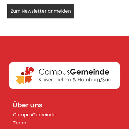
Über uns
CampusGemeinde
Team