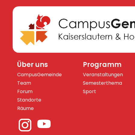
Über uns
Programm
CampusGemeinde
Veranstaltungen
Team
Semesterthema
Forum
Sport
Standorte
Räume